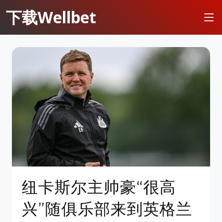
下载Wellbet
纽卡斯尔主帅豪“很高
兴”随俱乐部来到英格兰