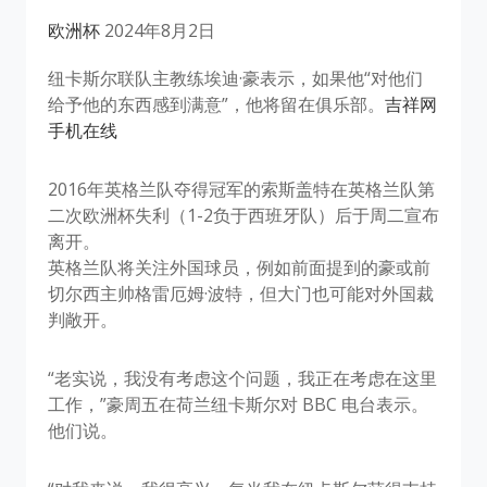
欧洲杯
2024年8月2日
纽卡斯尔联队主教练埃迪·豪表示，如果他“对他们
给予他的东西感到满意”，他将留在俱乐部。
吉祥网
手机在线
2016年英格兰队夺得冠军的索斯盖特在英格兰队第
二次欧洲杯失利（1-2负于西班牙队）后于周二宣布
离开。
英格兰队将关注外国球员，例如前面提到的豪或前
切尔西主帅格雷厄姆·波特，但大门也可能对外国裁
判敞开。
“老实说，我没有考虑这个问题，我正在考虑在这里
工作，”豪周五在荷兰纽卡斯尔对 BBC 电台表示。
他们说。