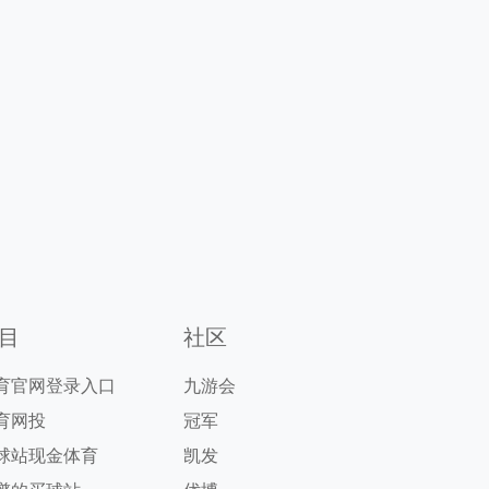
目
社区
育官网登录入口
九游会
育网投
冠军
球站现金体育
凯发