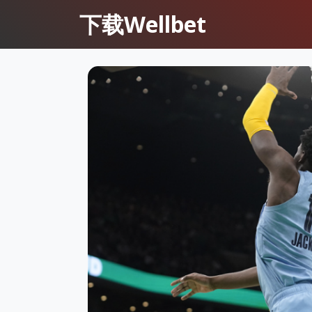
下载Wellbet