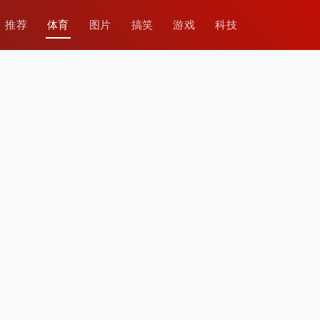
推荐
体育
图片
搞笑
游戏
科技