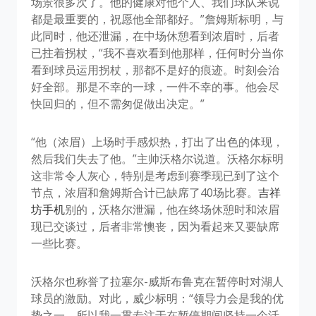
场景很多次了。他的健康对他个人、我们球队来说
都是最重要的，祝愿他全部都好。”詹姆斯标明，与
此同时，他还泄漏，在中场休憩看到浓眉时，后者
已拄着拐杖，“我不喜欢看到他那样，任何时分当你
看到球员运用拐杖，那都不是好的痕迹。时刻会治
好全部。那是不幸的一球，一件不幸的事。他会尽
快回归的，但不需匆促做出决定。”
“他（浓眉）上场时手感炽热，打出了出色的体现，
然后我们失去了他。”主帅沃格尔说道。沃格尔标明
这非常令人灰心，特别是考虑到赛季现已到了这个
节点，浓眉和詹姆斯合计已缺席了40场比赛。
吉祥
坊手机
别的，沃格尔泄漏，他在终场休憩时和浓眉
现已交谈过，后者非常懊丧，因为看起来又要缺席
一些比赛。
沃格尔也称誉了拉塞尔-威斯布鲁克在暂停时对湖人
球员的激励。对此，威少标明：“领导力会是我的优
势之一，所以我一贯专注于在暂停期间坚持一个活