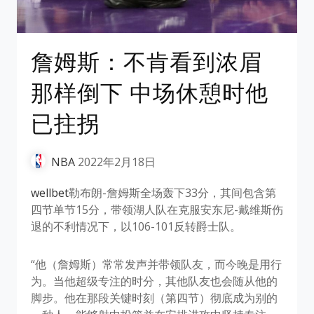
詹姆斯：不肯看到浓眉
那样倒下 中场休憩时他
已拄拐
NBA
2022年2月18日
wellbet
勒布朗-詹姆斯全场轰下33分，其间包含第
四节单节15分，带领湖人队在克服安东尼-戴维斯伤
退的不利情况下，以106-101反转爵士队。
“他（詹姆斯）常常发声并带领队友，而今晚是用行
为。当他超级专注的时分，其他队友也会随从他的
脚步。他在那段关键时刻（第四节）彻底成为别的