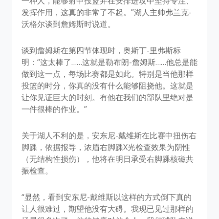
一种人，能够射中投篮并在安排进攻中坚持专注、
发挥作用，这真的非常了不起。”湖人主帅弗兰克-
沃格尔谈到詹姆斯时说道。
谈到詹姆斯在第四节体现时，奥斯丁-里弗斯标
明：“这太棒了……这就是勒布朗-詹姆斯……他总是能
做到这一点，每场比赛都是如此。特别是当他那样
投篮的时分，你真的没有什么能够阻挠他。这就是
让你见证巨大的时刻。有他在我们的部队里绝对是
一件很棒的作业。”
关于湖人不利的是，安东尼-戴维斯在比赛中扭伤右
脚踝，依据报导，浓眉右脚踝X光检查效果为阴性
（无结构性损伤），他将在明日承受右脚踝核磁共
振检查。
“显然，看到安东尼-戴维斯以这样的方式倒下真的
让人很难过，期望他没有大碍。我现已见过那样的