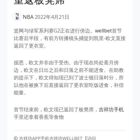
NBA
2022年4月21日
篮网与绿军系列赛G2正在进行傍边。
wellbet
首节
比赛后半段，有前方转播镜头捕捉到凯里-欧文直接
返回了更衣室。
据悉，欧文并非由于受伤。由于现在尚处斋月傍
边，欧文在日出之后和日落之前不能进食。在助教
的提示下，欧文得知现已到了波士顿日落时分，所
以他在被换下后直接返回了更衣室吃饭进食，补偿
能量。
首节结束前，欧文现已返回了板凳席，
吉祥坊手机
手里还拿着香蕉等食物
© 吉祥坊APP手机吉祥坊WELLBET【访问