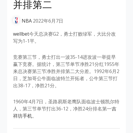
并排第二
NBA
2022年6月7日
wellbet
今天总决赛G2，勇士打败绿军，大比分改
写为1-1平。
竞赛第三节，勇士打出一波35-14进攻波一举提早
赢下竞赛。据统计，第三节单节净胜21分红1955年
来总决赛第三节净胜并排第二大分差。1992年6月2
日，芝加哥公牛面临波特兰开拓者，公牛第三节打
出38-17，净胜21分。
1960年4月7日，圣路易斯老鹰队面临波士顿凯尔特
人，第三节单节打出36-12，净胜24分排名第一
吉
祥坊手机
。