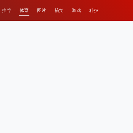
推荐
体育
图片
搞笑
游戏
科技