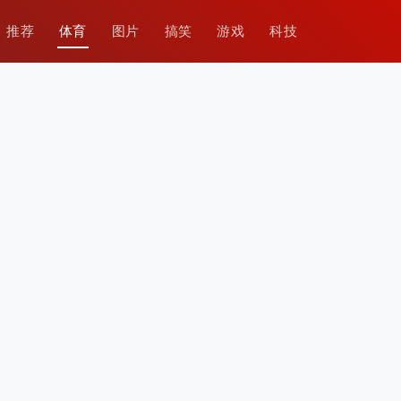
推荐
体育
图片
搞笑
游戏
科技