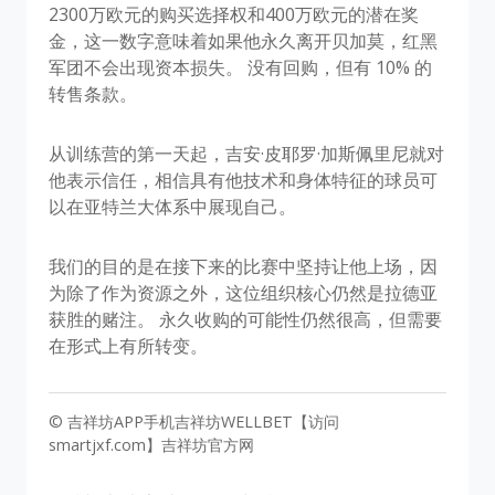
2300万欧元的购买选择权和400万欧元的潜在奖
金，这一数字意味着如果他永久离开贝加莫，红黑
军团不会出现资本损失。 没有回购，但有 10% 的
转售条款。
从训练营的第一天起，吉安·皮耶罗·加斯佩里尼就对
他表示信任，相信具有他技术和身体特征的球员可
以在亚特兰大体系中展现自己。
我们的目的是在接下来的比赛中坚持让他上场，因
为除了作为资源之外，这位组织核心仍然是拉德亚
获胜的赌注。 永久收购的可能性仍然很高，但需要
在形式上有所转变。
© 吉祥坊APP手机吉祥坊WELLBET【访问
smartjxf.com】吉祥坊官方网