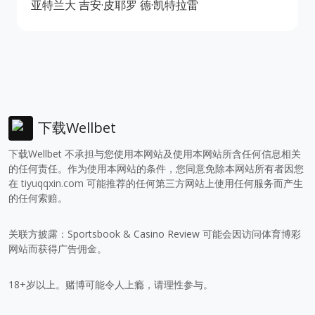
亚特兰大
吉安·皮耶罗
德·凯特拉雷
下载Wellbet
下载Wellbet 不承担与您使用本网站及使用本网站所含任何信息相关
的任何责任。作为使用本网站的条件，您同意免除本网站所有者因您
在
tiyuqqxin.com
可能推荐的任何第三方网站上使用任何服务而产生
的任何索赔。
关联方披露：Sportsbook & Casino Review 可能会因访问体育博彩
网站而获得广告佣金。
18+岁以上。赌博可能令人上瘾，请理性参与。