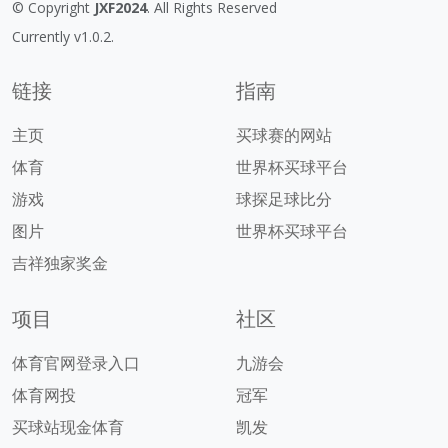
© Copyright
JXF2024
. All Rights Reserved
Currently v1.0.2.
链接
指南
主页
买球赛的网站
体育
世界杯买球平台
游戏
球探足球比分
图片
世界杯买球平台
吉祥独家奖金
项目
社区
体育官网登录入口
九游会
体育网投
冠军
买球站现金体育
凯发