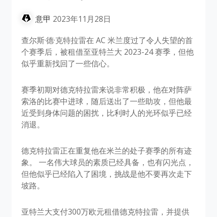
意甲
2023年11月28日
查尔斯·德·克特拉雷在 AC 米兰度过了令人失望的首
个赛季后，被租借至亚特兰大 2023-24 赛季，但他
似乎重新找回了一些信心。
赛季初期对德克特拉雷来说非常积极，他在对阵萨
索洛的比赛中进球，随后送出了一些助攻，但他最
近受到身体问题的困扰，比利时人的光环似乎已经
消退。
德克特拉雷正在重复他在米兰的处子赛季的所有迹
象。 一名伟大球员的素质已经具备，也有闪光点，
但他似乎已经陷入了困境，挑战是他不要再次走下
坡路。
亚特兰大支付300万欧元租借德克特拉雷，并提供