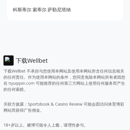
科斯蒂尔
索蒂尔
萨勒尼塔纳
下载Wellbet
下载Wellbet 不承担与您使用本网站及使用本网站所含任何信息相关
的任何责任。作为使用本网站的条件，您同意免除本网站所有者因您
在
tiyuqqxin.com
可能推荐的任何第三方网站上使用任何服务而产生
的任何索赔。
关联方披露：Sportsbook & Casino Review 可能会因访问体育博彩
网站而获得广告佣金。
18+岁以上。赌博可能令人上瘾，请理性参与。