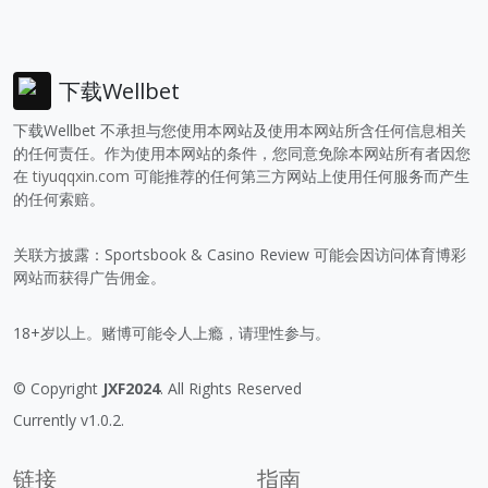
下载Wellbet
下载Wellbet 不承担与您使用本网站及使用本网站所含任何信息相关
的任何责任。作为使用本网站的条件，您同意免除本网站所有者因您
在
tiyuqqxin.com
可能推荐的任何第三方网站上使用任何服务而产生
的任何索赔。
关联方披露：Sportsbook & Casino Review 可能会因访问体育博彩
网站而获得广告佣金。
18+岁以上。赌博可能令人上瘾，请理性参与。
© Copyright
JXF2024
. All Rights Reserved
Currently v1.0.2.
链接
指南