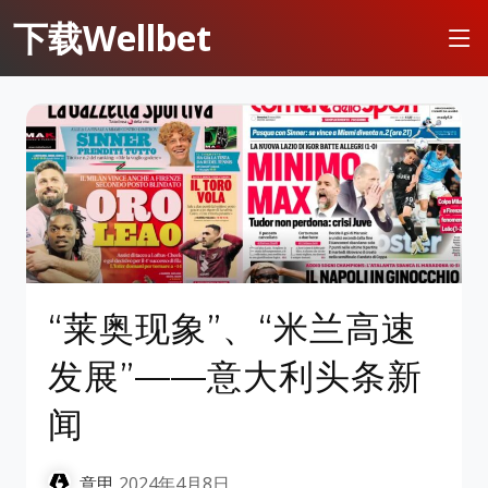
下载Wellbet
“莱奥现象”、“米兰高速
发展”——意大利头条新
闻
意甲
2024年4月8日