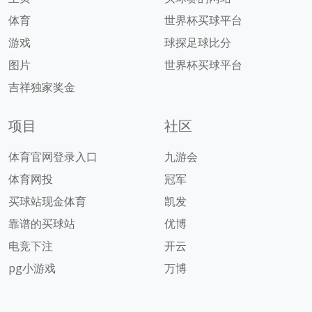
体育
世界杯买球平台
游戏
球探足球比分
图片
世界杯买球平台
吉祥独家奖金
项目
社区
体育官网登录入口
九游会
体育网投
冠军
买球站现金体育
凯发
靠谱的买球站
优博
电竞下注
开云
pg小游戏
万博