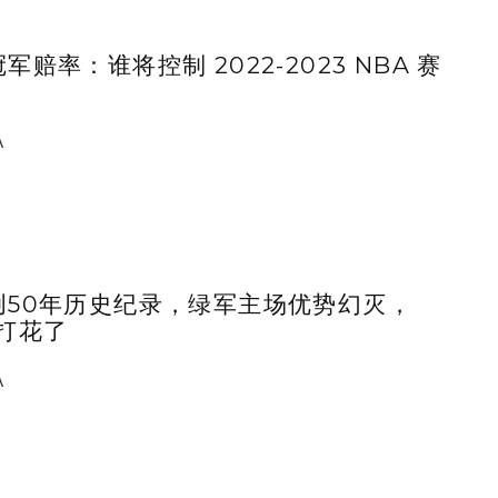
军赔率：谁将控制 2022-2023 NBA 赛
A
创50年历史纪录，绿军主场优势幻灭，
被打花了
A