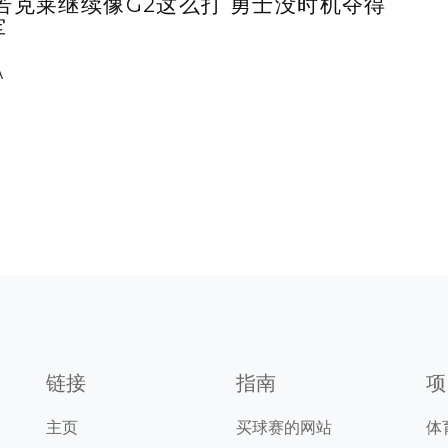
：若克莱继续像G2这么打 勇士没时机夺得
军
A
链接
指南
项
主页
买球赛的网站
体