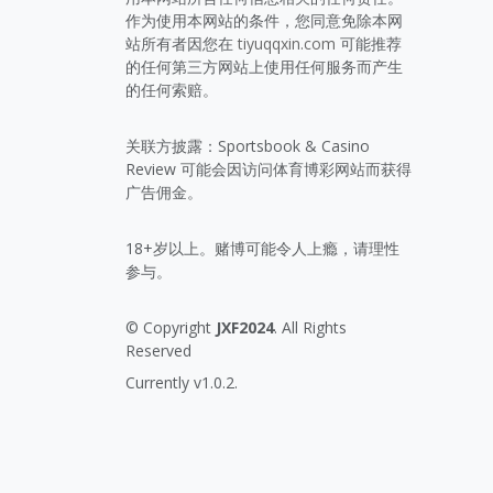
作为使用本网站的条件，您同意免除本网
站所有者因您在
tiyuqqxin.com
可能推荐
的任何第三方网站上使用任何服务而产生
的任何索赔。
关联方披露：Sportsbook & Casino
Review 可能会因访问体育博彩网站而获得
广告佣金。
18+岁以上。赌博可能令人上瘾，请理性
参与。
© Copyright
JXF2024
. All Rights
Reserved
Currently v1.0.2.