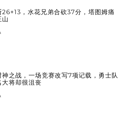
26+13，水花兄弟合砍37分，塔图姆痛
王山
A
封神之战，一场竞赛改写7项记载，勇士队
名大将却很沮丧
A