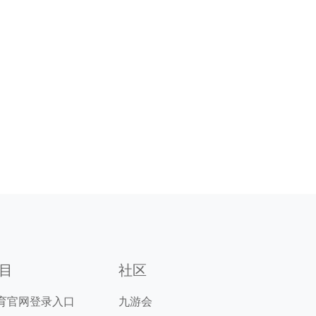
目
社区
育官网登录入口
九游会