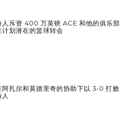
人斥资 400 万英镑 ACE 和他的俱乐部
在计划潜在的篮球转会
甲
阿扎尔和莫德里奇的协助下以 3-0 打败
特人
甲