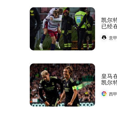
凯尔特
已经
意
皇马在
凯尔
西