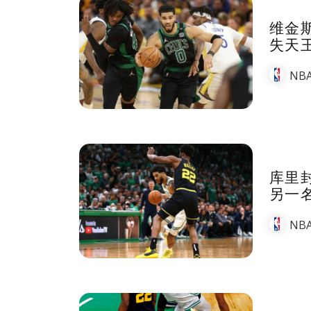
维金斯
失天
NB
库里
另一
NB