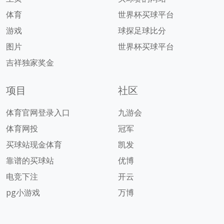
体育
世界杯买球平台
游戏
球探足球比分
图片
世界杯买球平台
吉祥独家奖金
项目
社区
体育官网登录入口
九游会
体育网投
冠军
买球站现金体育
凯发
靠谱的买球站
优博
电竞下注
开云
pg小游戏
万博