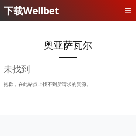
下载Wellbet
奥亚萨瓦尔
未找到
抱歉，在此站点上找不到所请求的资源。