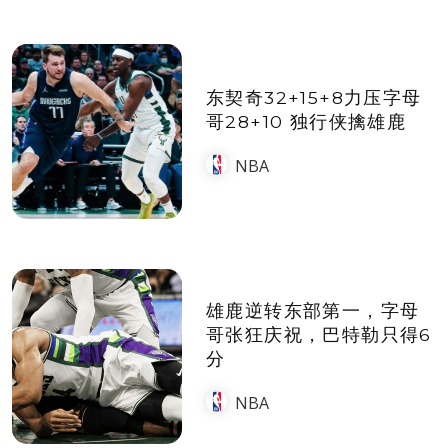
东契奇32+15+8力压字母
哥28+10 独行侠擒雄鹿
NBA
雄鹿逆转东部第一，字母
哥张狂庆祝，巴特勒只得6
分
NBA