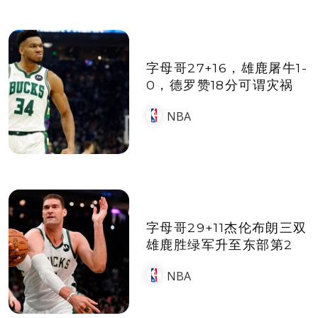
字母哥27+16，雄鹿屠牛1-
0，德罗赞18分可谓灾祸
NBA
字母哥29+11杰伦布朗三双
雄鹿胜绿军升至东部第2
NBA