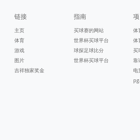
链接
指南
项
主页
买球赛的网站
体
体育
世界杯买球平台
体
游戏
球探足球比分
买
图片
世界杯买球平台
靠
吉祥独家奖金
电
p