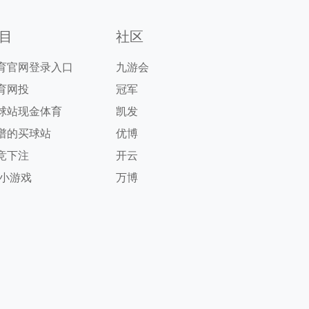
目
社区
育官网登录入口
九游会
育网投
冠军
球站现金体育
凯发
谱的买球站
优博
竞下注
开云
g小游戏
万博