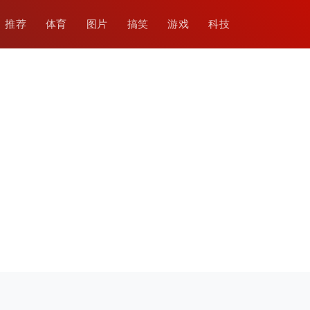
推荐
体育
图片
搞笑
游戏
科技