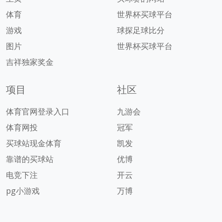
体育
世界杯买球平台
游戏
球探足球比分
图片
世界杯买球平台
吉祥独家奖金
项目
社区
体育官网登录入口
九游会
体育网投
冠军
买球站现金体育
凯发
靠谱的买球站
优博
电竞下注
开云
pg小游戏
万博