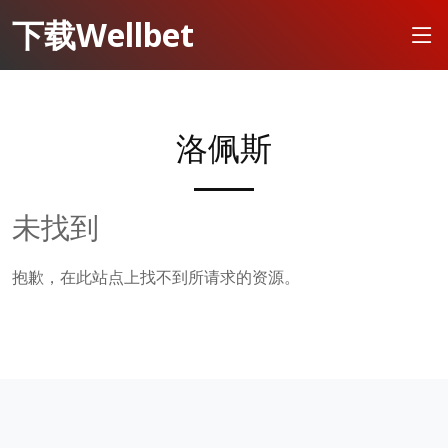
下载Wellbet
洛佩斯
未找到
抱歉，在此站点上找不到所请求的资源。