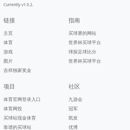
Currently v1.0.2.
链接
指南
主页
买球赛的网站
体育
世界杯买球平台
游戏
球探足球比分
图片
世界杯买球平台
吉祥独家奖金
项目
社区
体育官网登录入口
九游会
体育网投
冠军
买球站现金体育
凯发
靠谱的买球站
优博