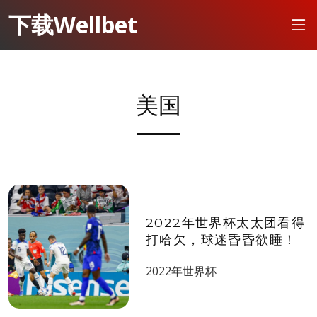
下载Wellbet
美国
2022年世界杯​太太团看得
打哈欠，球迷昏昏欲睡！
2022年世界杯