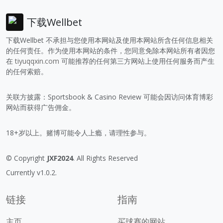
下载Wellbet
下载Wellbet 不承担与您使用本网站及使用本网站所含任何信息相关
的任何责任。作为使用本网站的条件，您同意免除本网站所有者因您
在
tiyuqqxin.com
可能推荐的任何第三方网站上使用任何服务而产生
的任何索赔。
关联方披露：Sportsbook & Casino Review 可能会因访问体育博彩
网站而获得广告佣金。
18+岁以上。赌博可能令人上瘾，请理性参与。
© Copyright
JXF2024
. All Rights Reserved
Currently v1.0.2.
链接
指南
主页
买球赛的网站