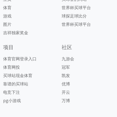
体育
世界杯买球平台
游戏
球探足球比分
图片
世界杯买球平台
吉祥独家奖金
项目
社区
体育官网登录入口
九游会
体育网投
冠军
买球站现金体育
凯发
靠谱的买球站
优博
电竞下注
开云
pg小游戏
万博