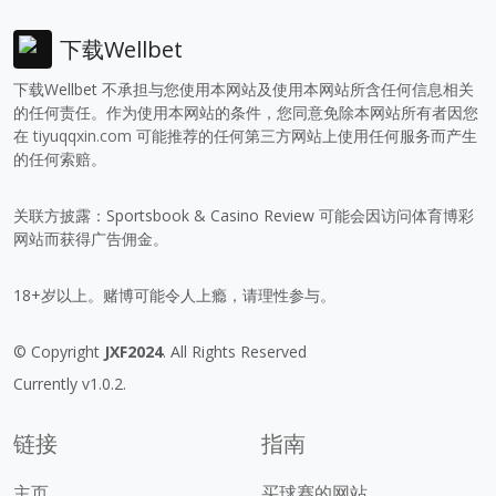
下载Wellbet
下载Wellbet 不承担与您使用本网站及使用本网站所含任何信息相关
的任何责任。作为使用本网站的条件，您同意免除本网站所有者因您
在
tiyuqqxin.com
可能推荐的任何第三方网站上使用任何服务而产生
的任何索赔。
关联方披露：Sportsbook & Casino Review 可能会因访问体育博彩
网站而获得广告佣金。
18+岁以上。赌博可能令人上瘾，请理性参与。
© Copyright
JXF2024
. All Rights Reserved
Currently v1.0.2.
链接
指南
主页
买球赛的网站