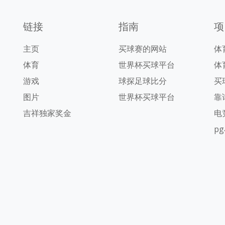
链接
指南
项
主页
买球赛的网站
体
体育
世界杯买球平台
体
游戏
球探足球比分
买
图片
世界杯买球平台
靠
吉祥独家奖金
电
p